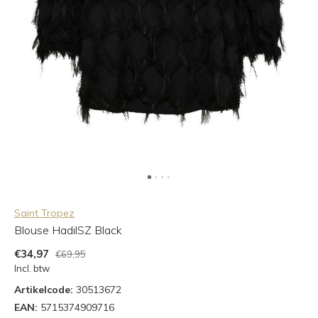
Saint Tropez
Blouse HadilSZ Black
€34,97
€69,95
Incl. btw
Artikelcode:
30513672
EAN:
5715374909716