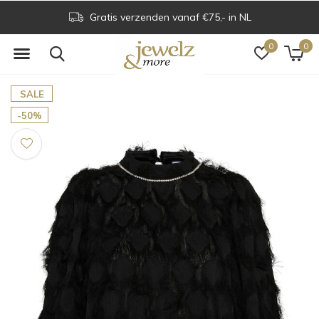
Gratis verzenden vanaf €75,- in NL
0
0
SALE
-50%