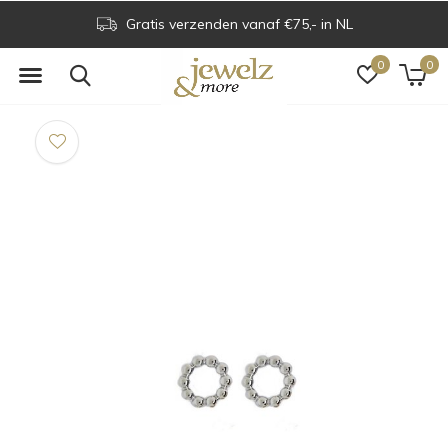
Gratis verzenden vanaf €75,- in NL
0
0