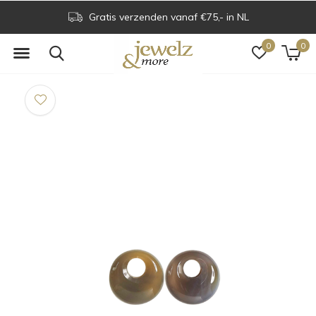
Gratis verzenden vanaf €75,- in NL
0
0