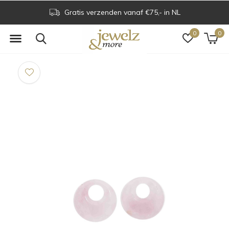
Gratis verzenden vanaf €75,- in NL
0
0