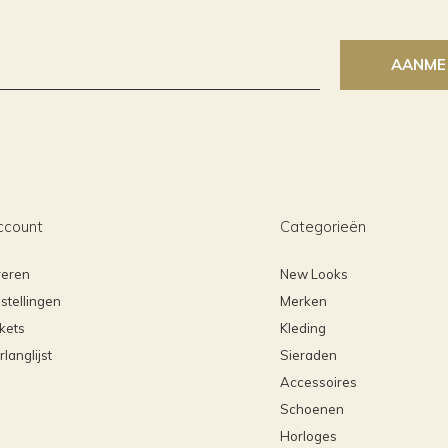
AANME
ccount
Categorieën
reren
New Looks
stellingen
Merken
ckets
Kleding
rlanglijst
Sieraden
Accessoires
Schoenen
Horloges