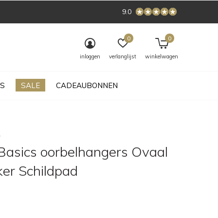
9.0
0
0
inloggen
verlanglijst
winkelwagen
S
SALE
CADEAUBONNEN
s
Basics oorbelhangers Ovaal
er Schildpad