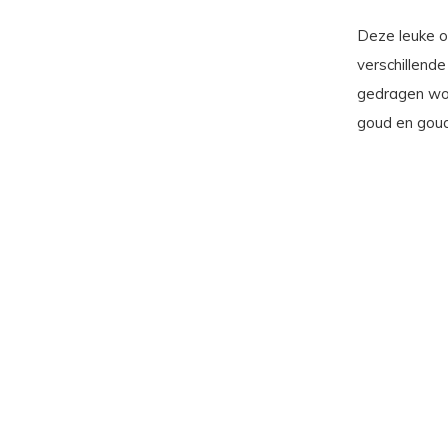
Deze leuke o
verschillende
gedragen word
goud en goud