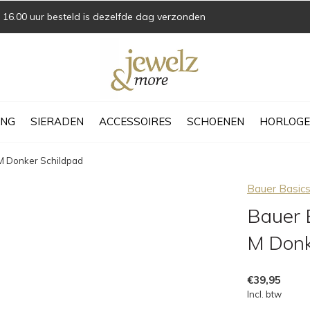
16.00 uur besteld is dezelfde dag verzonden
ING
SIERADEN
ACCESSOIRES
SCHOENEN
HORLOGE
M Donker Schildpad
Bauer Basic
Bauer 
M Donk
€39,95
Incl. btw