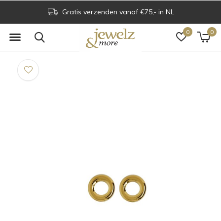
Gratis verzenden vanaf €75,- in NL
0
0