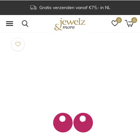
Gratis verzenden vanaf €75,- in NL
0
0