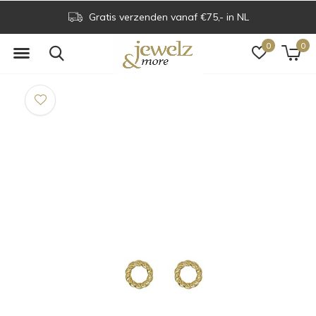
Gratis verzenden vanaf €75,- in NL
0
0