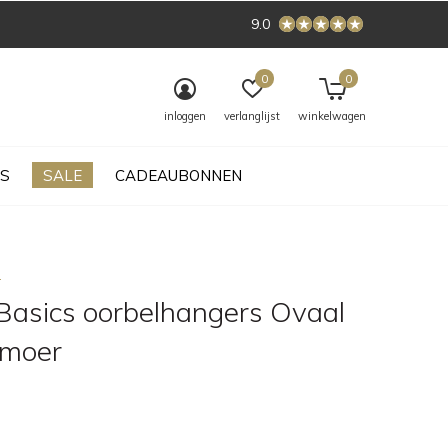
9.0
0
0
inloggen
verlanglijst
winkelwagen
S
SALE
CADEAUBONNEN
s
Basics oorbelhangers Ovaal
lmoer