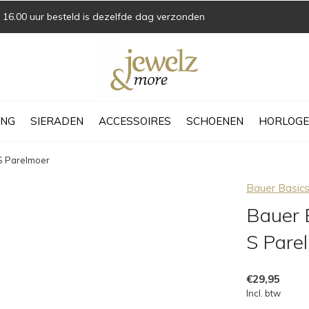
16.00 uur besteld is dezelfde dag verzonden
ING
SIERADEN
ACCESSOIRES
SCHOENEN
HORLOGE
S Parelmoer
Bauer Basic
Bauer 
S Pare
€29,95
Incl. btw