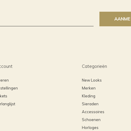
AANME
ccount
Categorieën
reren
New Looks
stellingen
Merken
ckets
Kleding
rlanglijst
Sieraden
Accessoires
Schoenen
Horloges