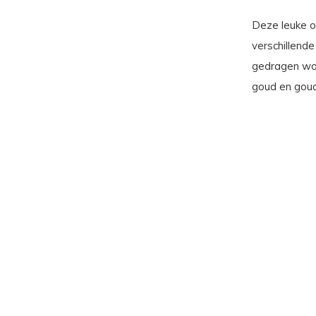
Deze leuke o
verschillende
gedragen word
goud en goud