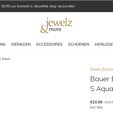
16.00 uur besteld is dezelfde dag verzonden
ING
SIERADEN
ACCESSOIRES
SCHOENEN
HORLOGE
S Aqua
Bauer Basic
Bauer 
S Aqu
€20,96
€29,
Incl. btw