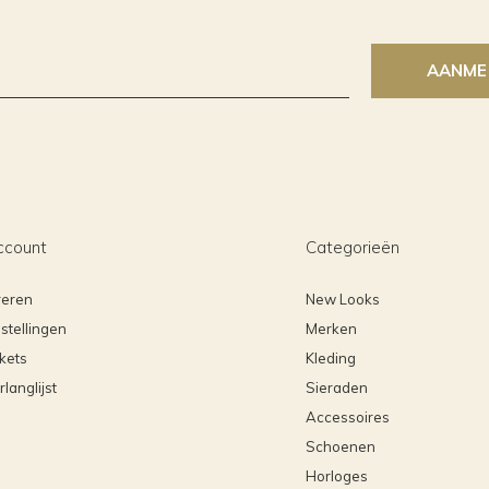
AANME
ccount
Categorieën
reren
New Looks
stellingen
Merken
ckets
Kleding
rlanglijst
Sieraden
Accessoires
Schoenen
Horloges