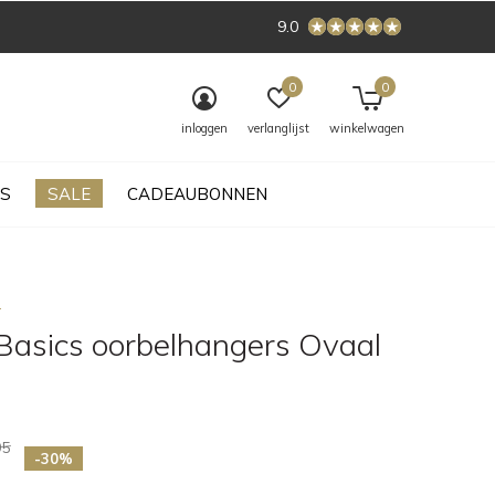
9.0
0
0
inloggen
verlanglijst
winkelwagen
S
SALE
CADEAUBONNEN
s
Basics oorbelhangers Ovaal
a
95
-30%