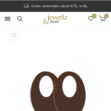
Gratis verzenden vanaf €75,- in NL
0
0