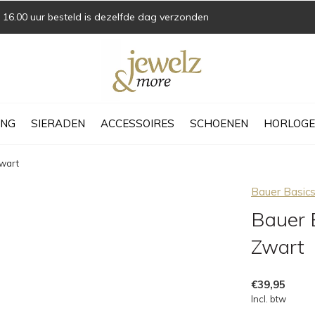
16.00 uur besteld is dezelfde dag verzonden
ING
SIERADEN
ACCESSOIRES
SCHOENEN
HORLOGE
Zwart
Bauer Basic
Bauer B
Zwart
€39,95
Incl. btw