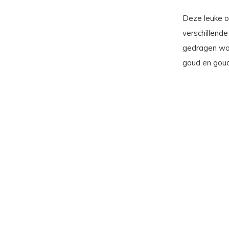
Deze leuke o
verschillende
gedragen word
goud en goud