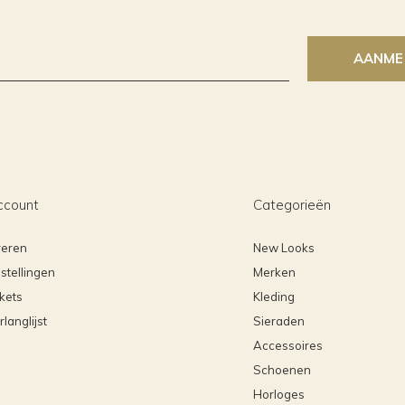
AANME
ccount
Categorieën
reren
New Looks
stellingen
Merken
ckets
Kleding
rlanglijst
Sieraden
Accessoires
Schoenen
Horloges