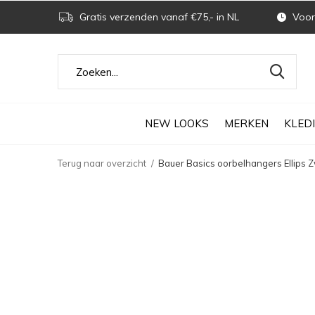
Gratis verzenden vanaf €75,- in NL
Voor 
NEW LOOKS
MERKEN
KLED
Terug naar overzicht
Bauer Basics oorbelhangers Ellips 