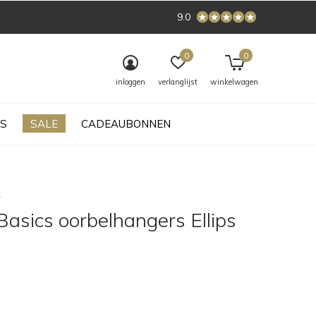
9.0
0
0
inloggen
verlanglijst
winkelwagen
S
SALE
CADEAUBONNEN
s
asics oorbelhangers Ellips