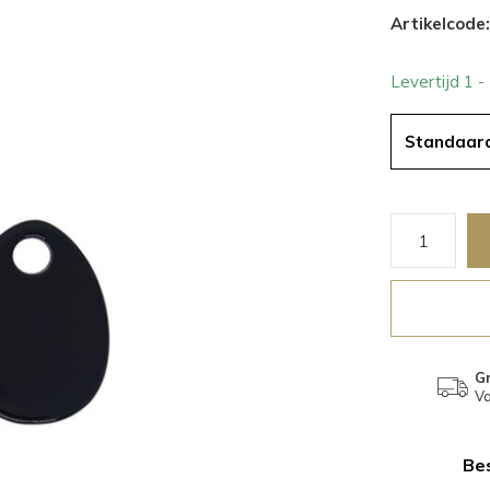
Artikelcode:
Levertijd 1 
Standaar
Gr
Va
Bes