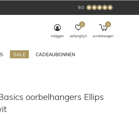
9.0
0
0
inloggen
verlanglijst
winkelwagen
S
SALE
CADEAUBONNEN
s
asics oorbelhangers Ellips
it