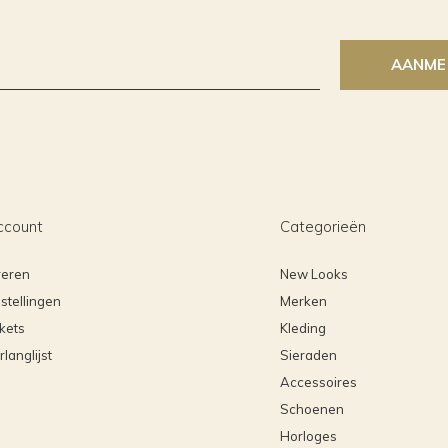
AANME
ccount
Categorieën
reren
New Looks
stellingen
Merken
ckets
Kleding
rlanglijst
Sieraden
Accessoires
Schoenen
Horloges