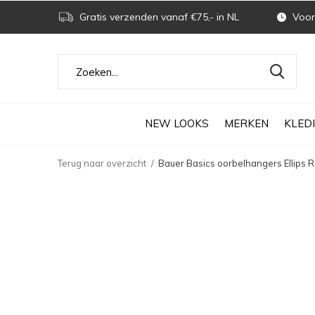
Gratis verzenden vanaf €75,- in NL
Voor 
NEW LOOKS
MERKEN
KLED
Terug naar overzicht
Bauer Basics oorbelhangers Ellips 