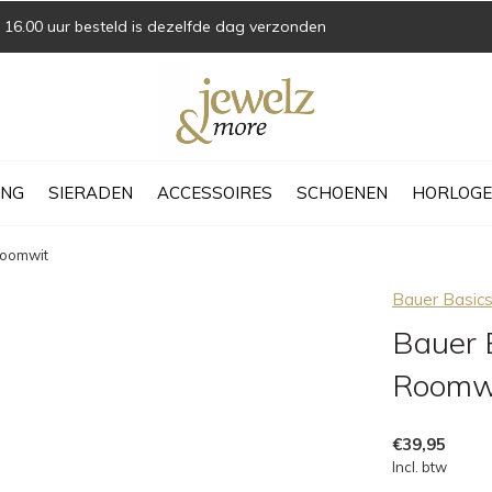
16.00 uur besteld is dezelfde dag verzonden
ING
SIERADEN
ACCESSOIRES
SCHOENEN
HORLOGE
Roomwit
Bauer Basic
Bauer B
Roomw
€39,95
Incl. btw