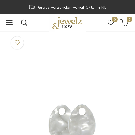
Gratis verzenden vanaf €75,- in NL
0
0