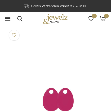
Gratis verzenden vanaf €75,- in NL
0
0