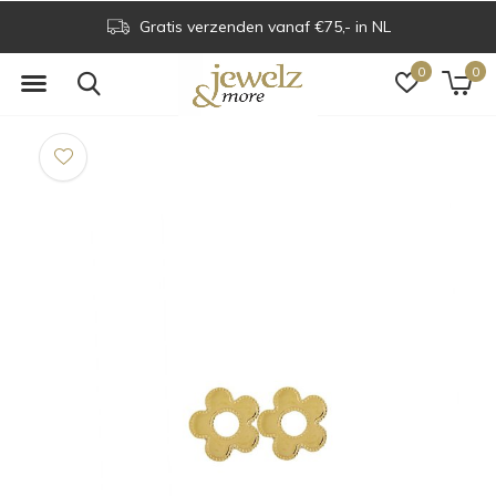
Gratis verzenden vanaf €75,- in NL
0
0