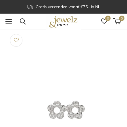
Gratis verzenden vanaf €75,- in NL
0
0