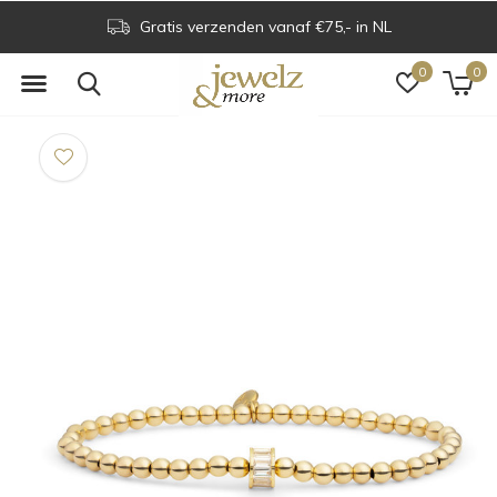
Gratis verzenden vanaf €75,- in NL
0
0