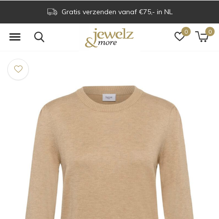
Gratis verzenden vanaf €75,- in NL
0
0