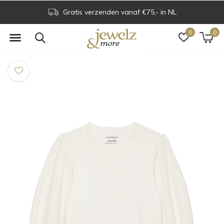
Gratis verzenden vanaf €75,- in NL
0
0