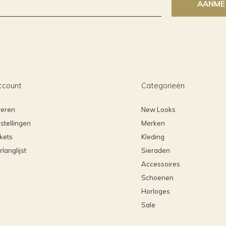
AANME
ccount
Categorieën
reren
New Looks
stellingen
Merken
ckets
Kleding
rlanglijst
Sieraden
Accessoires
Schoenen
Horloges
Sale