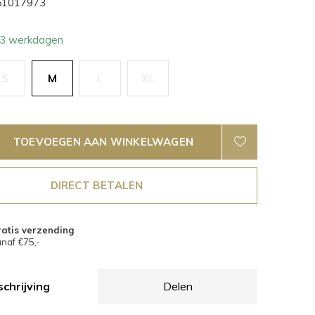
1017973
- 3 werkdagen
S
M
L
XL
TOEVOEGEN AAN WINKELWAGEN
DIRECT BETALEN
atis verzending
naf €75,-
chrijving
Delen