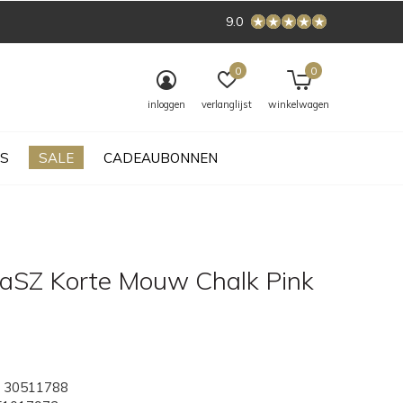
9.0
0
0
inloggen
verlanglijst
winkelwagen
S
SALE
CADEAUBONNEN
laSZ Korte Mouw Chalk Pink
30511788