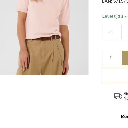
EAN:
571575
Levertijd 1 
XS
Gr
Va
Bes