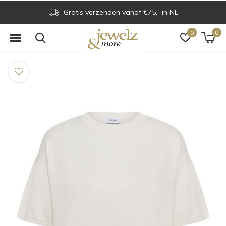
Gratis verzenden vanaf €75,- in NL
0
0