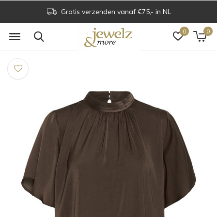
Gratis verzenden vanaf €75,- in NL
0
0