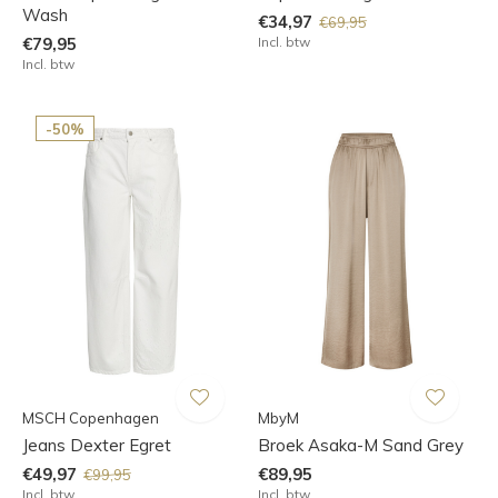
Wash
€34,97
€69,95
€79,95
Incl. btw
Incl. btw
-50%
MSCH Copenhagen
MbyM
Jeans Dexter Egret
Broek Asaka-M Sand Grey
€49,97
€89,95
€99,95
Incl. btw
Incl. btw