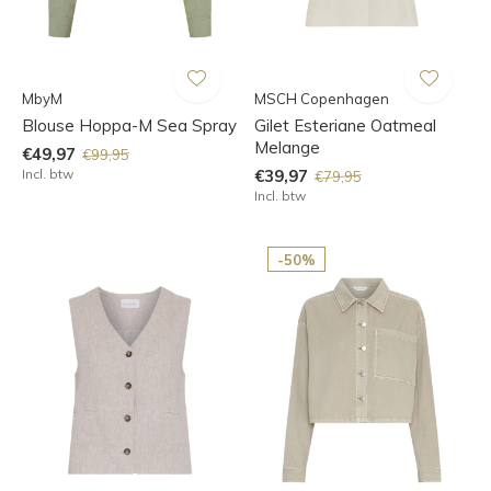
MbyM
MSCH Copenhagen
Blouse Hoppa-M Sea Spray
Gilet Esteriane Oatmeal
Melange
€49,97
€99,95
Incl. btw
€39,97
€79,95
Incl. btw
-50%