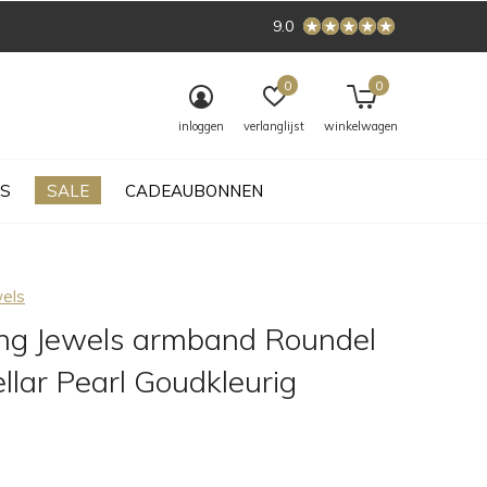
9.0
0
0
inloggen
verlanglijst
winkelwagen
S
SALE
CADEAUBONNEN
wels
ing Jewels armband Roundel
ellar Pearl Goudkleurig