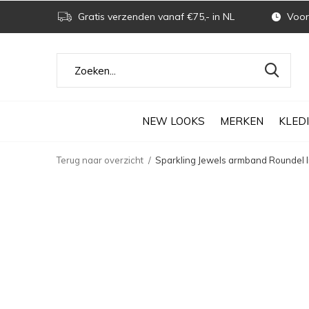
Gratis verzenden vanaf €75,- in NL
Voor 
NEW LOOKS
MERKEN
KLED
Terug naar overzicht
Sparkling Jewels armband Roundel In