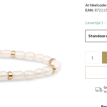
Artikelcode:
EAN:
872115
Levertijd 1 
Standaar
Gr
Va
Bes