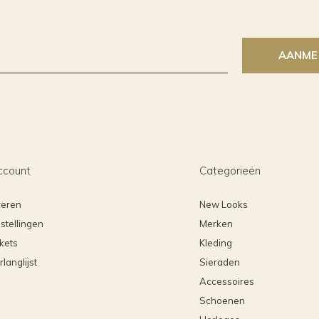
AANME
ccount
Categorieën
reren
New Looks
stellingen
Merken
ckets
Kleding
rlanglijst
Sieraden
Accessoires
Schoenen