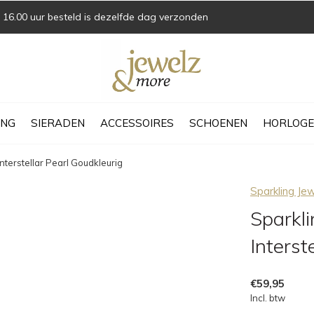
16.00 uur besteld is dezelfde dag verzonden
ING
SIERADEN
ACCESSOIRES
SCHOENEN
HORLOGE
terstellar Pearl Goudkleurig
Sparkling Je
Sparkl
Interst
€59,95
Incl. btw