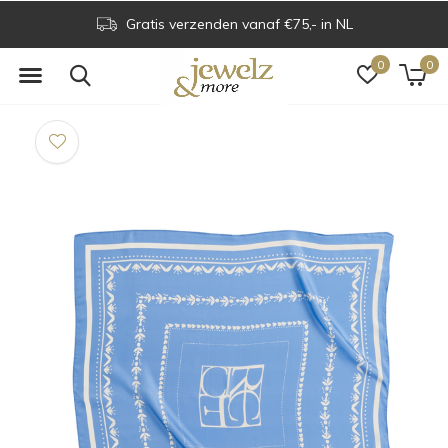
Gratis verzenden vanaf €75,- in NL
0
0