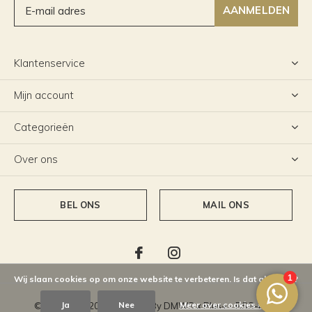
AANMELDEN
Klantenservice
Mijn account
Categorieën
Over ons
BEL ONS
MAIL ONS
Wij slaan cookies op om onze website te verbeteren. Is dat akkoord?
Ja
Nee
Meer over cookies »
© Copyright
2026
- Theme By
DMWS
x
Plus+
-
RSS-feed