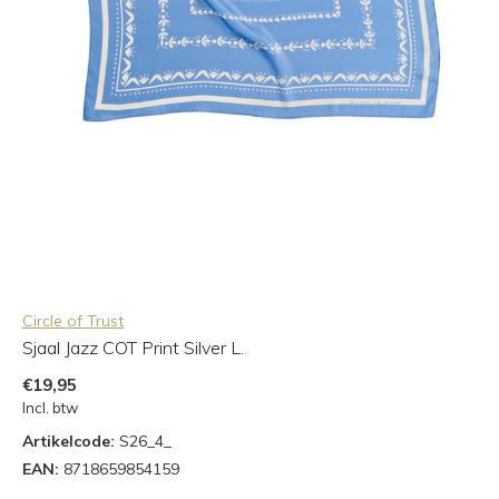
Circle of Trust
Sjaal Jazz COT Print Silver L.
€19,95
Incl. btw
Artikelcode:
S26_4_
EAN:
8718659854159