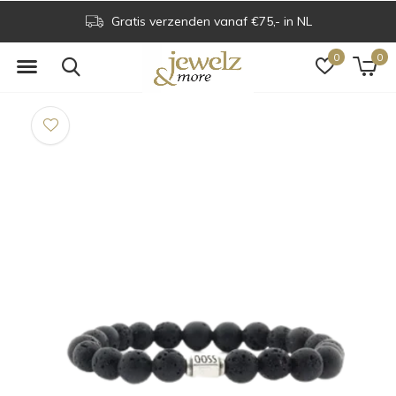
Gratis verzenden vanaf €75,- in NL
0
0