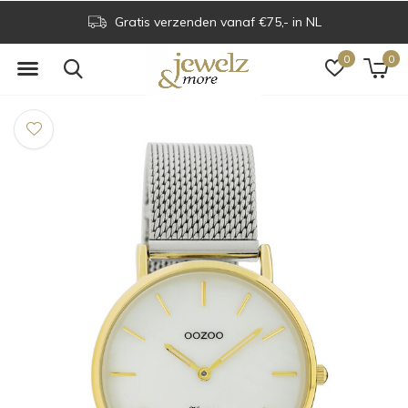
Gratis verzenden vanaf €75,- in NL
0
0