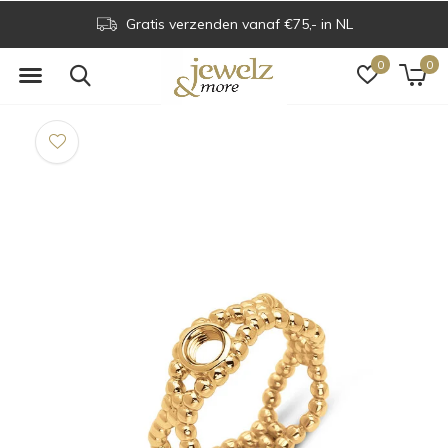
Gratis verzenden vanaf €75,- in NL
0
0