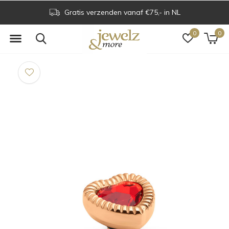
Gratis verzenden vanaf €75,- in NL
0
0