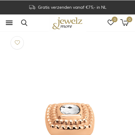
Gratis verzenden vanaf €75,- in NL
0
0