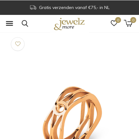
Gratis verzenden vanaf €75,- in NL
0
0