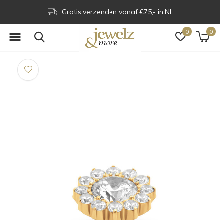
Gratis verzenden vanaf €75,- in NL
0
0