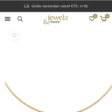
Gratis verzenden vanaf €75,- in NL
0
0