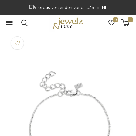
Gratis verzenden vanaf €75,- in NL
0
0