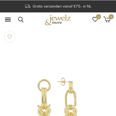
Gratis verzenden vanaf €75,- in NL
0
0