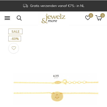
Gratis verzenden vanaf €75,- in NL
0
0
SALE
-60%