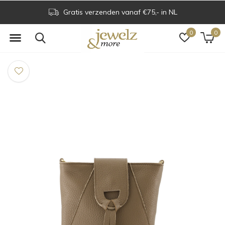
Gratis verzenden vanaf €75,- in NL
0
0