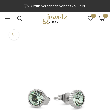
Gratis verzenden vanaf €75,- in NL
0
0