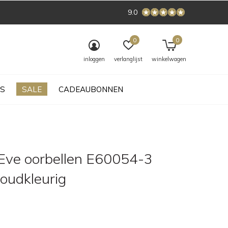
9.0
0
0
inloggen
verlanglijst
winkelwagen
S
SALE
CADEAUBONNEN
Eve oorbellen E60054-3
oudkleurig