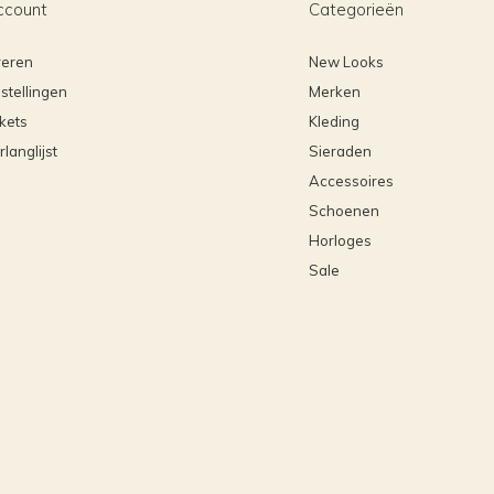
ccount
Categorieën
reren
New Looks
stellingen
Merken
ckets
Kleding
rlanglijst
Sieraden
Accessoires
Schoenen
Horloges
Sale