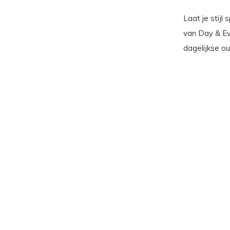
Laat je stij
van Day & Eve
dagelijkse out