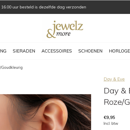
16.00 uur besteld is dezelfde dag verzonden
ING
SIERADEN
ACCESSOIRES
SCHOENEN
HORLOGE
/Goudkleurig
Day & Eve
Day & 
Roze/G
€9,95
Incl. btw