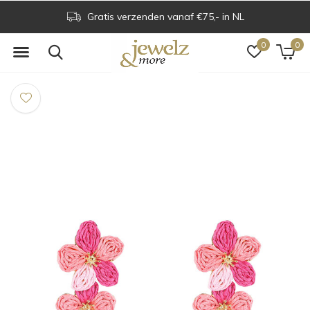
Gratis verzenden vanaf €75,- in NL
0
0