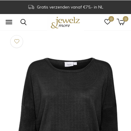
Gratis verzenden vanaf €75,- in NL
0
0