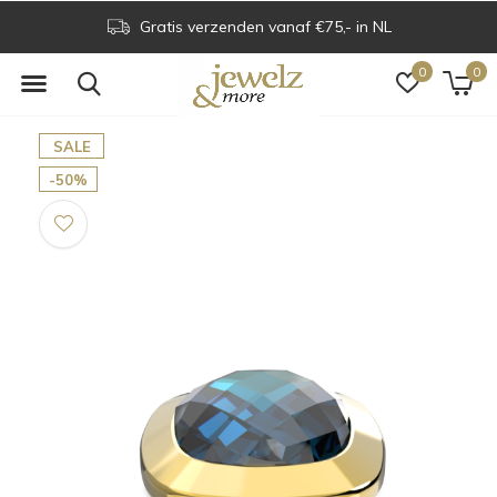
Gratis verzenden vanaf €75,- in NL
0
0
SALE
-50%